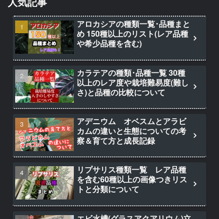
人気記事
アロカシアの種類一覧･品種まと
め 150種以上のリスト(レア品種
や希少品種を含む)
カラテアの種類･品種一覧 30種
以上のレア度や栽培難易度(難し
さ)と品種の比較について
アデニウム オベスムとアラビ
カムの違いと生態についての考
察＆育て方と成長記録
リプサリス種類一覧 レア品種
を含む60種以上の画像つきリス
トと分類について
エビ水槽(グラスアクアリウム)立