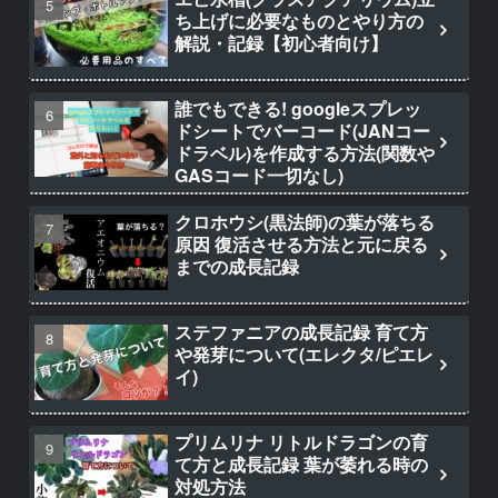
ち上げに必要なものとやり方の
解説・記録【初心者向け】
誰でもできる! googleスプレッ
ドシートでバーコード(JANコー
ドラベル)を作成する方法(関数や
GASコード一切なし)
クロホウシ(黒法師)の葉が落ちる
原因 復活させる方法と元に戻る
までの成長記録
ステファニアの成長記録 育て方
や発芽について(エレクタ/ピエレ
イ)
プリムリナ リトルドラゴンの育
て方と成長記録 葉が萎れる時の
対処方法