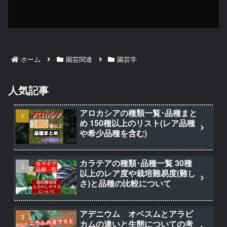
ホーム
園芸関連
園芸学
人気記事
アロカシアの種類一覧･品種まと
め 150種以上のリスト(レア品種
や希少品種を含む)
カラテアの種類･品種一覧 30種
以上のレア度や栽培難易度(難し
さ)と品種の比較について
アデニウム オベスムとアラビ
カムの違いと生態についての考