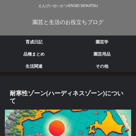
えんげいせいかつ/ENGEI SEIKATSU
園芸と生活のお役立ちブログ
育成日記
園芸学
品種まとめ
園芸用品
生活関連
その他
耐寒性ゾーン(ハーディネスゾーン)につい
て