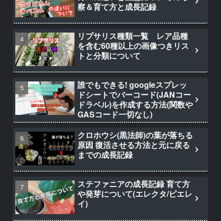
察＆育て方と成長記録
リプサリス種類一覧 レア品種
を含む60種以上の画像つきリス
トと分類について
誰でもできる! googleスプレッ
ドシートでバーコード(JANコー
ドラベル)を作成する方法(関数や
GASコード一切なし)
クロホウシ(黒法師)の葉が落ちる
原因 復活させる方法と元に戻る
までの成長記録
ステファニアの成長記録 育て方
や発芽について(エレクタ/ピエレ
イ)