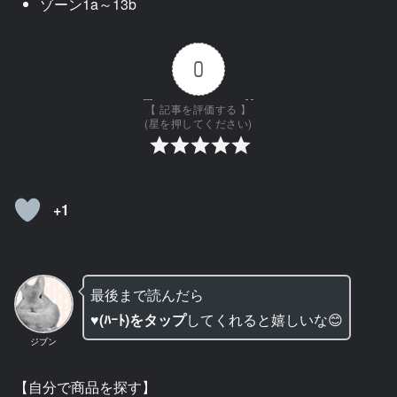
ゾーン1a～13b
0
【 記事を評価する 】
(星を押してください)
+1
最後まで読んだら
♥(ﾊｰﾄ)をタップ
してくれると嬉しいな😊
ジブン
【自分で商品を探す】