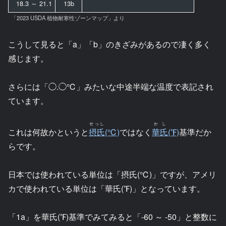
18.3 ～ 21.1
13b
「2023 USDA 植物耐寒性ゾーンマップ」より
こうして見ると「a」「b」のきざみがあるので凄く多く
感じます。
さらには「◯.◯℃」みたいな中途半端な温度で表記され
ています。
せっし
かし
これは何故かというと
摂氏
(℃)
ではなく
華氏
(℉)
基準だか
らです。
日本では使われている単位は「摂氏(℃)」ですが、アメリ
カで使われている単位は「華氏(℉)」となっています。
「1a」を華氏(℉)基準でみてみると「-60 ～ -50」と整数に