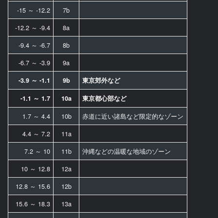
-15 ～ -12.2
7b
-12.2 ～ -9.4
8a
-9.4 ～ -6.7
8b
-6.7 ～ -3.9
9a
-3.9 ～ -1.1
9b
東京郊外など
-1.1 ～ 1.7
10a
東京都心部など
1.7 ～ 4.4
10b
赤道に近い諸島など限定的なゾーン
4.4 ～ 7.2
11a
7.2 ～ 10
11b
沖縄などの温暖な地域のゾーン
10 ～ 12.8
12a
12.8 ～ 15.6
12b
15.6 ～ 18.3
13a