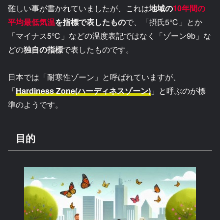
難しい事が書かれていましたが、これは
地域の
10年間の
平均最低気温
を指標で表したもの
で、「摂氏5℃」とか
「マイナス5℃」などの温度表記ではなく「ゾーン9b」な
どの
独自の指標
で表したものです。
日本では「耐寒性ゾーン」と呼ばれていますが、
「
Hardiness Zone(ハーディネスゾーン)
」と呼ぶのが標
準のようです。
目的