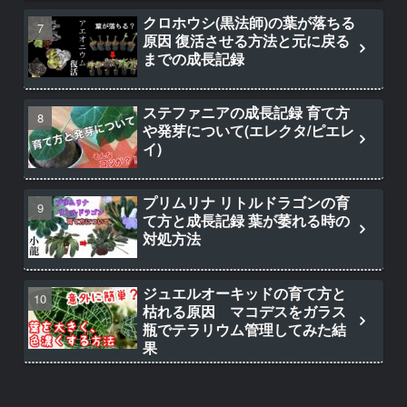
クロホウシ(黒法師)の葉が落ちる
原因 復活させる方法と元に戻る
までの成長記録
ステファニアの成長記録 育て方
や発芽について(エレクタ/ピエレ
イ)
プリムリナ リトルドラゴンの育
て方と成長記録 葉が萎れる時の
対処方法
ジュエルオーキッドの育て方と
枯れる原因 マコデスをガラス
瓶でテラリウム管理してみた結
果