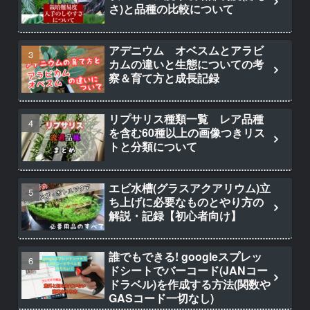
さ)と品種の比較について
アデニウム オベスムとアラビ
カムの違いと生態についての考
察＆育て方と成長記録
リプサリス種類一覧 レア品種
を含む60種以上の画像つきリス
トと分類について
エビ水槽(グラスアクアリウム)立
ち上げに必要なものとやり方の
解説・記録【初心者向け】
誰でもできる! googleスプレッ
ドシートでバーコード(JANコー
ドラベル)を作成する方法(関数や
GASコード一切なし)