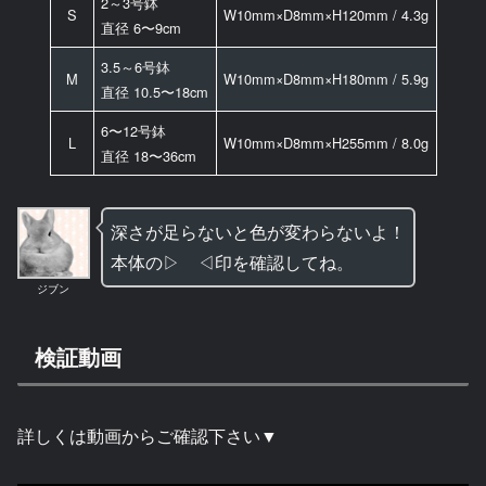
2～3号鉢
S
W10mm×D8mm×H120mm / 4.3g
直径 6〜9cm
3.5～6号鉢
M
W10mm×D8mm×H180mm / 5.9g
直径 10.5〜18cm
6〜12号鉢
L
W10mm×D8mm×H255mm / 8.0g
直径 18〜36cm
深さが足らないと色が変わらないよ！
本体の▷ ◁印を確認してね。
ジブン
検証動画
詳しくは動画からご確認下さい▼