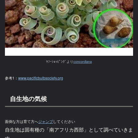
ﾔﾌｰｼｮｯﾋﾟﾝｸﾞより
concordiana
参考1：
www.pacificbulbsociety.org
自生地の気候
面倒な方は育て方へ
ジャンプ
してください
自生地は固有種の「南アフリカ西部」として調べていきま