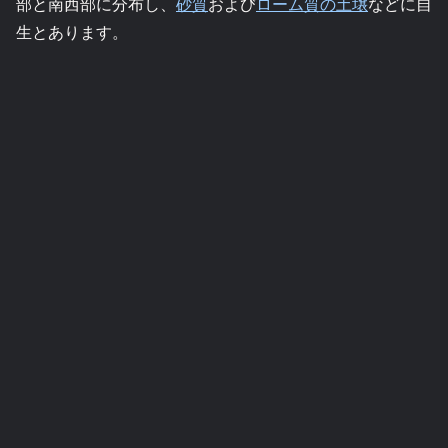
部と南西部に分布し、
砂質
および
ローム質の土壌
などに自
生とあります。