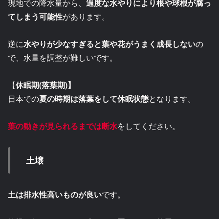
現地での降水量から、
過度な水やりにより根や球根が腐っ
てしまう可能性
があります。
逆に
水やりが少なすぎると葉や花がうまく成長しない
の
で、水量を調整が難しいです。
【
休眠期(落葉期)】
日本での
夏の時期は落葉をして休眠状態
となります。
葉の動きが見られるまでは断水
をしてください。
土壌
土は排水性高いものが良い
です。